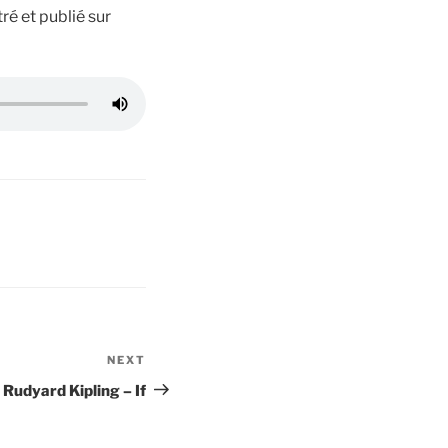
ré et publié sur
NEXT
Next
Post
Rudyard Kipling – If