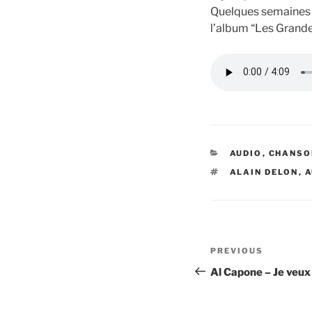
Quelques semaines pl
l’album “Les Grand
CATEGORIES
AUDIO
,
CHANSO
TAGS
ALAIN DELON
,
A
Post
Previous
PREVIOUS
navigation
Post
Al Capone – Je veux 