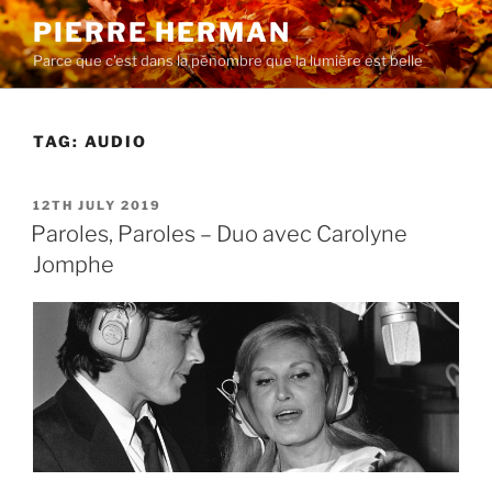
Skip
PIERRE HERMAN
to
Parce que c'est dans la pénombre que la lumière est belle
content
TAG:
AUDIO
POSTED
12TH JULY 2019
ON
Paroles, Paroles – Duo avec Carolyne
Jomphe