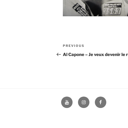
Post
Previous
PREVIOUS
navigation
Post
Al Capone – Je veux devenir le 
Youtube
Instagram
Facebook